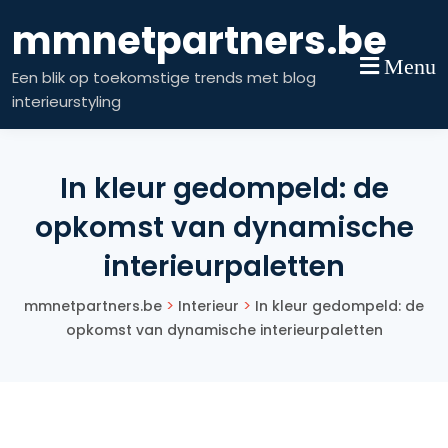
Skip
mmnetpartners.be
to
content
Menu
Een blik op toekomstige trends met blog
interieurstyling
In kleur gedompeld: de
opkomst van dynamische
interieurpaletten
>
>
mmnetpartners.be
Interieur
In kleur gedompeld: de
opkomst van dynamische interieurpaletten