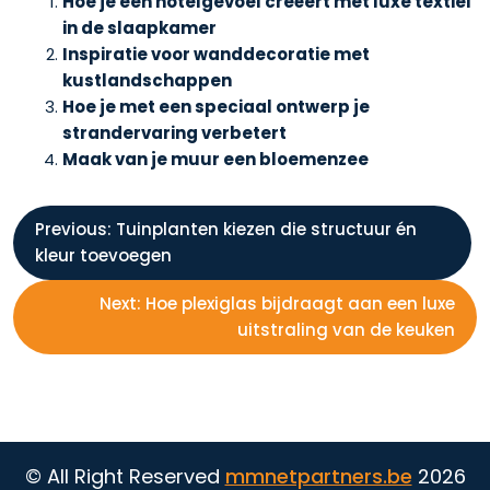
Hoe je een hotelgevoel creëert met luxe textiel
in de slaapkamer
Inspiratie voor wanddecoratie met
kustlandschappen
Hoe je met een speciaal ontwerp je
strandervaring verbetert
Maak van je muur een bloemenzee
B
Previous:
Tuinplanten kiezen die structuur én
kleur toevoegen
e
Next:
Hoe plexiglas bijdraagt aan een luxe
r
uitstraling van de keuken
i
c
© All Right Reserved
mmnetpartners.be
2026