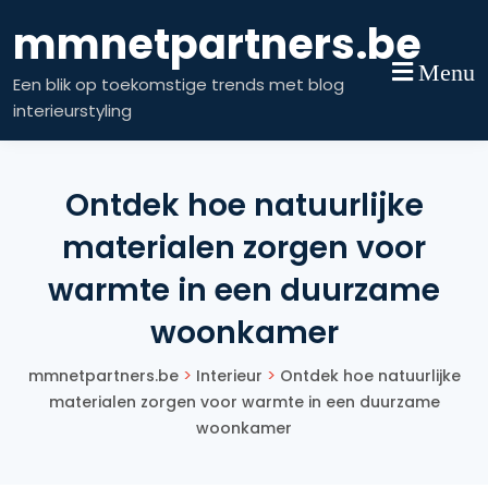
Skip
mmnetpartners.be
to
content
Menu
Een blik op toekomstige trends met blog
interieurstyling
Ontdek hoe natuurlijke
materialen zorgen voor
warmte in een duurzame
woonkamer
>
>
mmnetpartners.be
Interieur
Ontdek hoe natuurlijke
materialen zorgen voor warmte in een duurzame
woonkamer