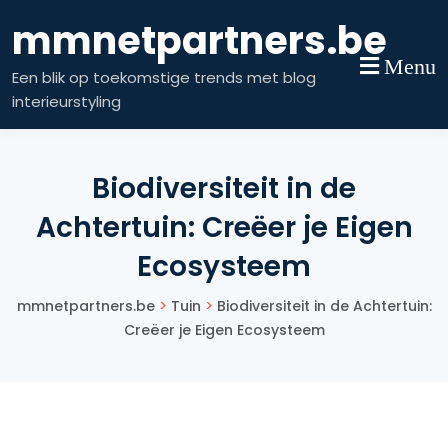
Skip
mmnetpartners.be
to
content
Menu
Een blik op toekomstige trends met blog
interieurstyling
Biodiversiteit in de
Achtertuin: Creëer je Eigen
Ecosysteem
>
>
mmnetpartners.be
Tuin
Biodiversiteit in de Achtertuin:
Creëer je Eigen Ecosysteem