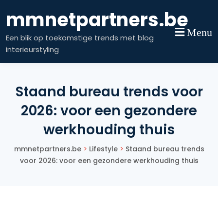
Skip
mmnetpartners.be
to
content
Menu
Een blik op toekomstige trends met blog
interieurstyling
Staand bureau trends voor
2026: voor een gezondere
werkhouding thuis
>
>
mmnetpartners.be
Lifestyle
Staand bureau trends
voor 2026: voor een gezondere werkhouding thuis