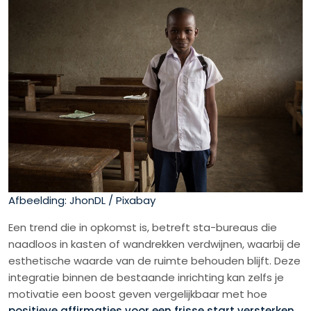
Afbeelding: JhonDL / Pixabay
Een trend die in opkomst is, betreft sta-bureaus die
naadloos in kasten of wandrekken verdwijnen, waarbij de
esthetische waarde van de ruimte behouden blijft. Deze
integratie binnen de bestaande inrichting kan zelfs je
motivatie een boost geven vergelijkbaar met hoe
positieve affirmaties voor een frisse start versterken