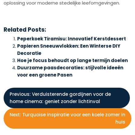
oplossing voor moderne stedelijke leefomgevingen.
Related Posts:
Peperkoek Tiramisu: Innovatief Kerstdessert
Papieren Sneeuwvlokken: Een Winterse DIY
Decoratie
Hoe je focus behoudt op lange termijn doelen
Duurzame paasdecoraties: stijlvolle ideeën
voor een groene Pasen
B
Previous:
Verduisterende gordijnen voor de
home cinema: geniet zonder lichtinval
e
Next:
Turquoise inspiratie voor een koele zomer in
r
huis