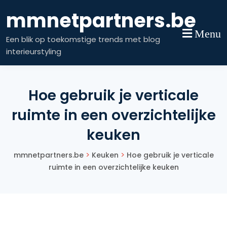
Skip
mmnetpartners.be
to
content
Menu
Een blik op toekomstige trends met blog
interieurstyling
Hoe gebruik je verticale
ruimte in een overzichtelijke
keuken
>
>
mmnetpartners.be
Keuken
Hoe gebruik je verticale
ruimte in een overzichtelijke keuken