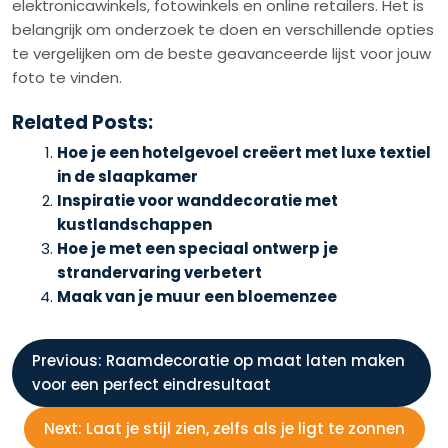
elektronicawinkels, fotowinkels en online retailers. Het is
belangrijk om onderzoek te doen en verschillende opties
te vergelijken om de beste geavanceerde lijst voor jouw
foto te vinden.
Related Posts:
Hoe je een hotelgevoel creëert met luxe textiel
in de slaapkamer
Inspiratie voor wanddecoratie met
kustlandschappen
Hoe je met een speciaal ontwerp je
strandervaring verbetert
Maak van je muur een bloemenzee
B
Previous:
Raamdecoratie op maat laten maken
voor een perfect eindresultaat
e
Next:
Laat je stijl zien, zelfs als je ligt te zonnen