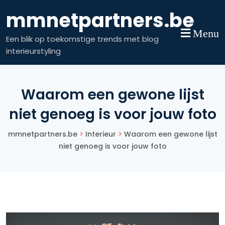
Skip
mmnetpartners.be
to
content
Menu
Een blik op toekomstige trends met blog
interieurstyling
Waarom een gewone lijst
niet genoeg is voor jouw foto
>
>
mmnetpartners.be
Interieur
Waarom een gewone lijst
niet genoeg is voor jouw foto