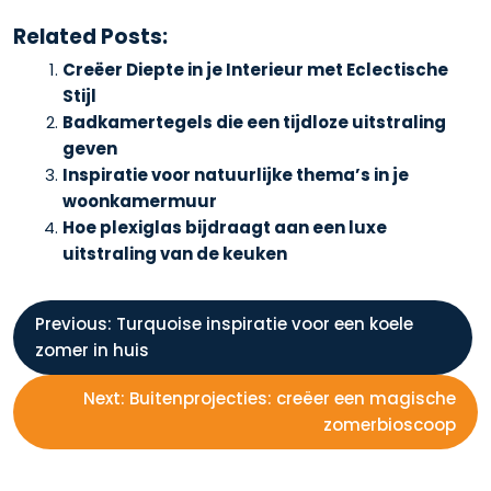
Related Posts:
Creëer Diepte in je Interieur met Eclectische
Stijl
Badkamertegels die een tijdloze uitstraling
geven
Inspiratie voor natuurlijke thema’s in je
woonkamermuur
Hoe plexiglas bijdraagt aan een luxe
uitstraling van de keuken
B
Previous:
Turquoise inspiratie voor een koele
zomer in huis
e
Next:
Buitenprojecties: creëer een magische
r
zomerbioscoop
i