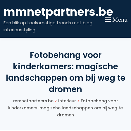
Skip
mmnetpartners.be
to
content
Menu
Een blik op toekomstige trends met blog
interieurstyling
Fotobehang voor
kinderkamers: magische
landschappen om bij weg te
dromen
>
>
mmnetpartners.be
Interieur
Fotobehang voor
kinderkamers: magische landschappen om bij weg te
dromen