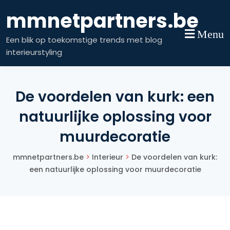
Skip
mmnetpartners.be
to
content
Menu
Een blik op toekomstige trends met blog
interieurstyling
De voordelen van kurk: een
natuurlijke oplossing voor
muurdecoratie
>
>
mmnetpartners.be
Interieur
De voordelen van kurk:
een natuurlijke oplossing voor muurdecoratie