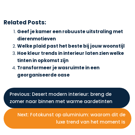
Related Posts:
Geef je kamer een robuuste uitstraling met
dierenmotieven
Welke plaid past het beste bij jouw woonstijl
Hoe kleur trends in interieur laten zien welke
tinten in opkomst zijn
Transformeer je wasruimte in een
georganiseerde oase
B
Previous:
Desert modern interieur: breng de
zomer naar binnen met warme aardetinten
e
Next:
Fotokunst op aluminium: waarom dit de
r
luxe trend van het moment is