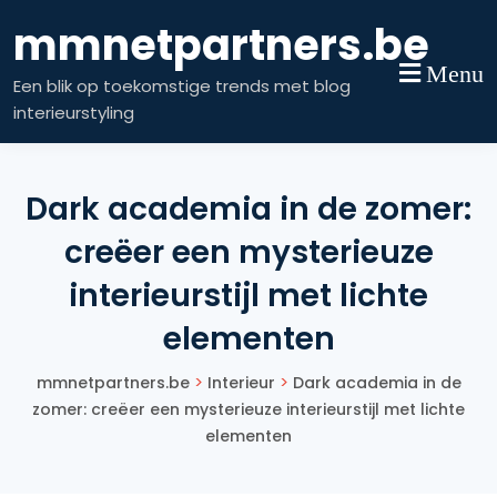
Skip
mmnetpartners.be
to
content
Menu
Een blik op toekomstige trends met blog
interieurstyling
Dark academia in de zomer:
creëer een mysterieuze
interieurstijl met lichte
elementen
>
>
mmnetpartners.be
Interieur
Dark academia in de
zomer: creëer een mysterieuze interieurstijl met lichte
elementen