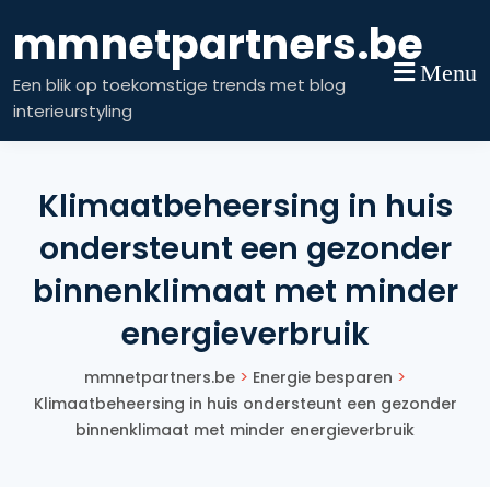
Skip
mmnetpartners.be
to
content
Menu
Een blik op toekomstige trends met blog
interieurstyling
Klimaatbeheersing in huis
ondersteunt een gezonder
binnenklimaat met minder
energieverbruik
>
>
mmnetpartners.be
Energie besparen
Klimaatbeheersing in huis ondersteunt een gezonder
binnenklimaat met minder energieverbruik